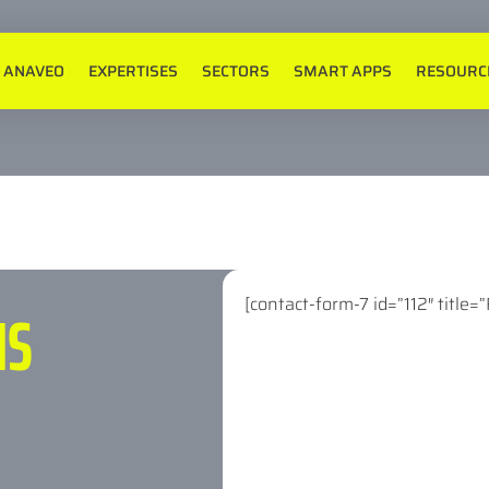
ANAVEO
EXPERTISES
SECTORS
SMART APPS
RESOURC
[contact-form-7 id=”112″ title=
NS