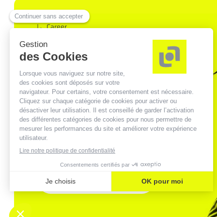
Career
ARE YOU LOOKING FOR
AN INNOVATIVE
SECURITY COMPANY IN
PHASE WITH YOUR
VALUES? ANAVEO
NEEDS YOU!
DISCOVER OUR JOB OFFERS